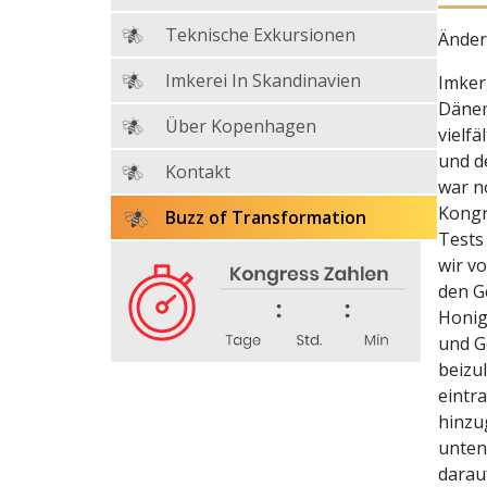
Teknische Exkursionen
Änder
Imkerei In Skandinavien
Imker
Dänem
Über Kopenhagen
vielf
und d
Kontakt
war n
Kongr
Buzz of Transformation
Tests
wir v
den G
Honig
und G
beizu
eintr
hinzu
unten 
darau