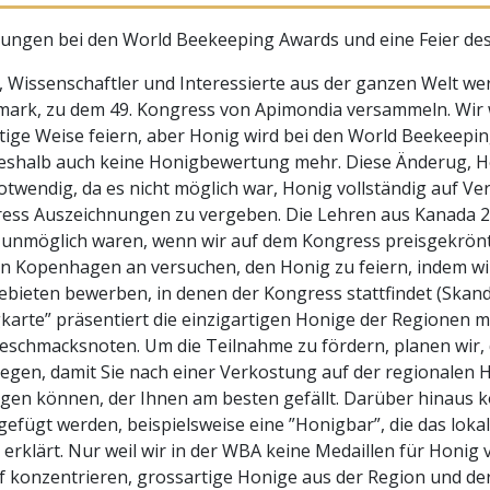
ungen bei den World Beekeeping Awards und eine Feier des
, Wissenschaftler und Interessierte aus der ganzen Welt w
ark, zu dem 49. Kongress von Apimondia versammeln. Wir
ältige Weise feiern, aber Honig wird bei den World Beekeep
eshalb auch keine Honigbewertung mehr. Diese Änderug, Ho
otwendig, da es nicht möglich war, Honig vollständig auf V
ess Auszeichnungen zu vergeben. Die Lehren aus Kanada 2
 unmöglich waren, wenn wir auf dem Kongress preisgekrön
on Kopenhagen an versuchen, den Honig zu feiern, indem wi
ebieten bewerben, in denen der Kongress stattfindet (Skandi
karte” präsentiert die einzigartigen Honige der Regionen 
eschmacksnoten. Um die Teilnahme zu fördern, planen wir,
legen, damit Sie nach einer Verkostung auf der regionalen 
agen können, der Ihnen am besten gefällt. Darüber hinaus k
gefügt werden, beispielsweise eine ”Honigbar”, die das lok
erklärt. Nur weil wir in der WBA keine Medaillen für Honig v
f konzentrieren, grossartige Honige aus der Region und der 