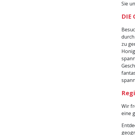
Sie un
DIE 
Besuc
durch
zu ge
Honig
spann
Gesch
fanta
spann
Reg
Wir f
eine 
Entde
geogr