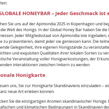
ten:
GLOBALE HONEYBAR – Jeder Geschmack ist e
hen Sie uns auf der Apimondia 2025 in Kopenhagen und bege
 die Welt des Honigs. In der Global Honey Bar haben Sie die 
niessen. Jeder Mitgliedsstaat von Apimondia iste ingeladen,
e zu präsentieren, damit jeder sie geniessen kann. Die te
ende Gelegenheit, ihre eigenen Honigstände zu veranstalte
ichten und exquisiten Qualitäten ihrer lokalen Sorten zu ver
stische Veranstaltung voller Honigverkostungen, der Erkund
enden interaktionen zwischen Imkern zu werden.
ionale Honigkarte
reuen uns, Sie zur Honigkarte Skandinaviens einzuladen – ein
ganz neue Art erleben können.
cken Sie die einzigartigen Aromen skandinavischer Honige. En
afischen und klimatischen Bedingungen in Skandinavien d