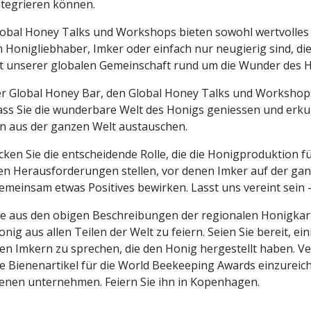
ntegrieren können.
lobal Honey Talks und Workshops bieten sowohl wertvolles 
n Honigliebhaber, Imker oder einfach nur neugierig sind, die
it unserer globalen Gemeinschaft rund um die Wunder des H
er Global Honey Bar, den Global Honey Talks und Worksho
dass Sie die wunderbare Welt des Honigs geniessen und erk
n aus der ganzen Welt austauschen.
ken Sie die entscheidende Rolle, die die Honigproduktion für
en Herausforderungen stellen, vor denen Imker auf der ga
emeinsam etwas Positives bewirken. Lasst uns vereint sein -
ie aus den obigen Beschreibungen der regionalen Honigka
onig aus allen Teilen der Welt zu feiern. Seien Sie bereit, e
en Imkern zu sprechen, die den Honig hergestellt haben. Ve
e Bienenartikel für die World Beekeeping Awards einzureiche
ienen unternehmen. Feiern Sie ihn in Kopenhagen.