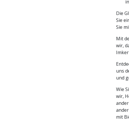
i
Die G
Sie ei
Sie m
Mit d
wir, 
Imker
Entdec
uns d
und g
Wie S
wir, H
ander
ander
mit B