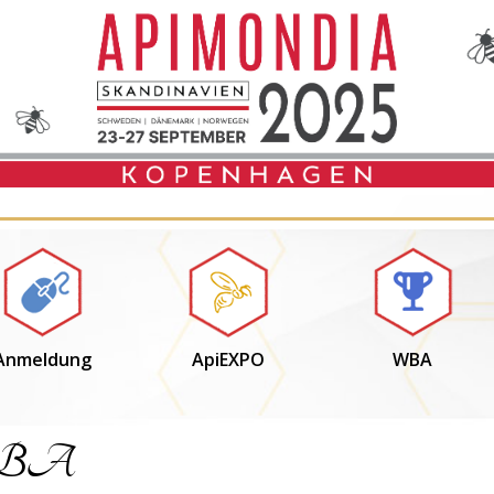
Anmeldung
ApiEXPO
WBA
BA