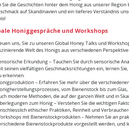
n Sie die Geschichten hinter dem Honig aus unserer Region 
schmack auf Skandinavien und ein tieferes Verständnis uns
is!
bale Honiggespräche und Workshops
reuen uns, Sie zu unseren Global Honey Talks und Workshops
aszinierende Welt des Honigs aus verschiedenen Perspektiv
ensorische Erkundung – Tauchen Sie durch sensorische Anal
it seinen vielfältigen Geschmacksrichtungen ein, lernen Sie
u erkennen.
onigproduktion – Erfahren Sie mehr über die verschiedene
onigherstellungsprozesses, vom Bienenstock bis zum Glas, u
uch moderne Methoden, die auf der ganzen Welt und in Sk
berlegungen zum Honig – Verstehen Sie die wichtigen Faktor
inschliesslich ethischer Praktiken, Reinheit und Verbrauche
orkshops mit Bienenstockprodukten – Nehmen Sie an prakt
erschiedene Bienenstockprodukte vorgestellt werden, und ler