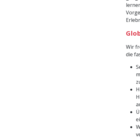
lerne
Vorge
Erlebn
Glo
Wir f
die f
S
m
z
H
H
a
Ü
e
W
v